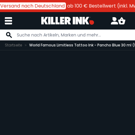
 Versand nach Deutschland
ab 100 € Bestellwert (inkl. MwS
Zum Inhalt springen
Startseite
World Famous Limitless Tattoo Ink - Pancho Blue 30 ml (1