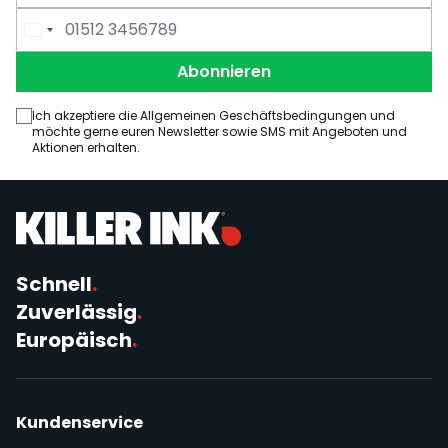
E-Mail Adresse
Telefonnummer
Abonnieren
Ich akzeptiere die Allgemeinen Geschäftsbedingungen und
möchte gerne euren Newsletter sowie SMS mit Angeboten und
Aktionen erhalten.
Schnell
.
Zuverlässig
.
Europäisch
.
Kundenservice