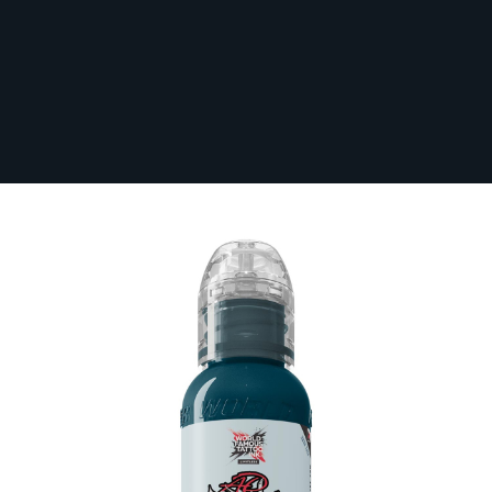
Sichere dir kostenlosen Versand nach
Deutschland ab 100 € Bestellwert (inkl.
MwSt.)!
Sichere dir 20 % Rabatt auf World Famous
Limitless, Kuro Sumi Imperial & Perma Blend Luxe
mit dem Code
INKS20
!
Mehr Erfahren
World Famous Limitless Tattoo Ink -