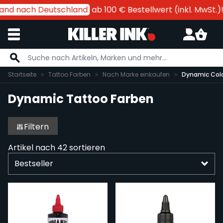
nd nach Deutschland
ab 100 € Bestellwert (inkl. MwSt.)!
Zum Inhalt springen
Startseite
Tattoo Farben
Nach Marke einkaufen
Dynamic Colo
Dynamic Tattoo Farben
Filtern
Artikel nach
42
sortieren