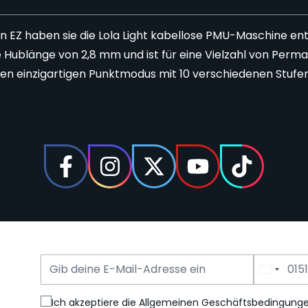
EZ haben sie die Lola Light kabellose
PMU-Maschine
ent
ine Hublänge von 2,8 mm und ist für eine Vielzahl von Pe
en einzigartigen Punktmodus mit 10 verschiedenen Stufen, 
E-Mail Adresse
Telefonnummer
Ich akzeptiere die Allgemeinen Geschäftsbedingung