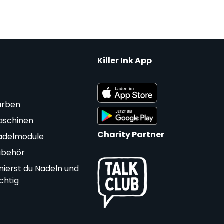
Killer Ink App
arben
aschinen
Charity Partner
adelmodule
ubehör
nierst du Nadeln und
ichtig