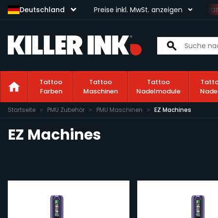
Sichere dir kostenlosen Versa
Deutschland
Preise inkl. MwSt. anzeigen
Tattoo
Tattoo
Tattoo
Tatt
Farben
Maschinen
Nadelmodule
Nade
Zum Inhalt springen
Startseite
PMU Zubehör
PMU Maschinen
EZ Machines
EZ Machines