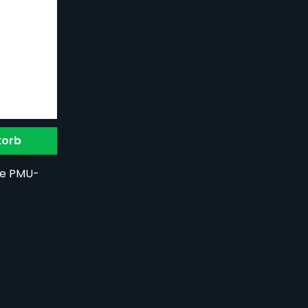
korb
ose PMU-