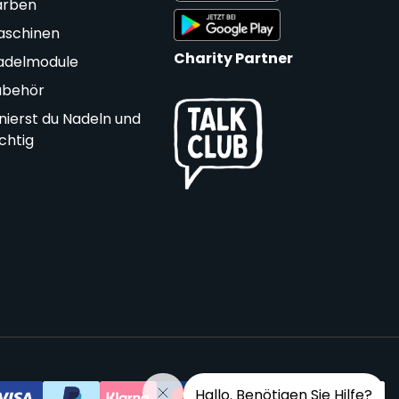
arben
aschinen
Charity Partner
adelmodule
ubehör
nierst du Nadeln und
ichtig
Hallo. Benötigen Sie Hilfe?