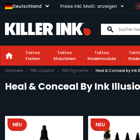
Sichere dir kostenlosen Ve
Deutschland
Preise inkl. MwSt. anzeigen
Tattoo
Tattoo
Tattoo
Tatt
Farben
Maschinen
Nadelmodule
Nade
Zum Inhalt springen
Startseite
PMU Zubehör
PMU Pigmente
Heal & Conceal by Ink I
Heal & Conceal By Ink Illusi
NEU
NEU