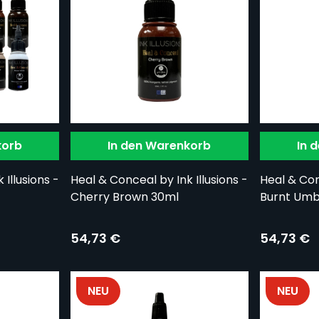
korb
In den Warenkorb
In 
Illusions -
Heal & Conceal by Ink Illusions -
Heal & Conc
Cherry Brown 30ml
Burnt Umb
54,73 €
54,73 €
NEU
NEU