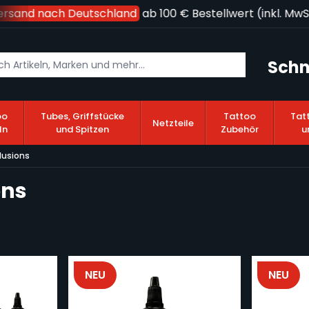
rsand nach Deutschland
ab 100 € Bestellwert (inkl. MwSt.
Schn
oo
Tubes, Griffstücke
Tattoo
Tat
Netzteile
ln
und Spitzen
Zubehör
u
llusions
ons
NEU
NEU