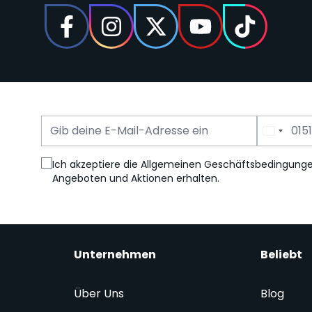
E-Mail Adresse
Telefonnummer
Ich akzeptiere die Allgemeinen Geschäftsbedingung
Angeboten und Aktionen erhalten.
Unternehmen
Beliebt
Über Uns
Blog