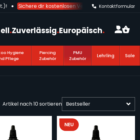
)!
Sichere dir kostenlosen Versand nach Deutschland
Kontaktformular
ell
.
Zuverlässig
.
Europäisch
.
too Hygiene
Piercing
PMU
Lehrling
Sale
nd Pflege
Zubehör
Zubehör
Artikel nach
10
sortieren
NEU