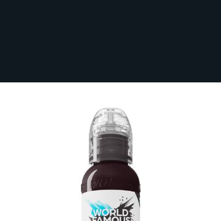
Sichere dir kostenlosen Versand nach
Deutschland ab 100 € Bestellwert (inkl.
MwSt.)!
World Famous Limitless Tattoo Ink -
Orchid 30 ml
Auf Lager
LTRSOD1-S
22,61 €