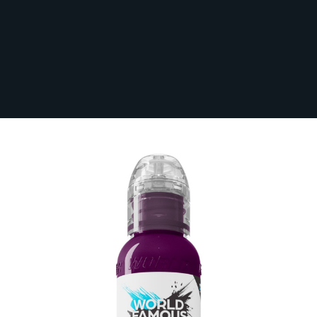
Sichere dir kostenlosen Versand nach
Deutschland ab 100 € Bestellwert (inkl.
MwSt.)!
World Famous Limitless Tattoo Ink -
Medium Purple 2 30 ml
Auf Lager
LTMPU21-S
21,42 €