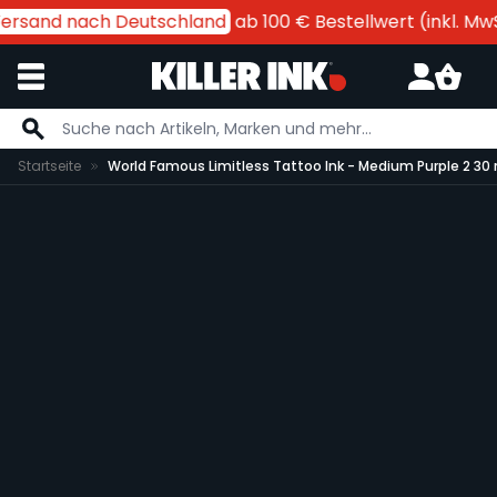
Versand nach Deutschland
ab 100 € Bestellwert (inkl. MwSt
Zum Inhalt springen
Startseite
World Famous Limitless Tattoo Ink - Medium Purple 2 30