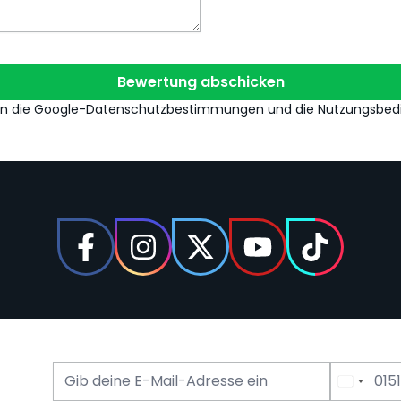
Bewertung abschicken
en die
Google-Datenschutzbestimmungen
und die
Nutzungsbed
E-Mail Adresse
Telefonnummer