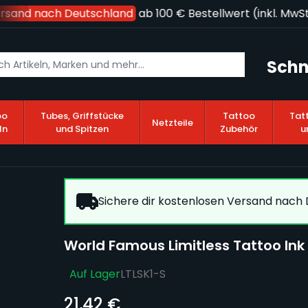
rsand nach Deutschland
ab 100 € Bestellwert (inkl. MwSt.)
Schn
oo
Tubes, Griffstücke
Tattoo
Tat
Netzteile
ln
und Spitzen
Zubehör
u
Sichere dir kostenlosen Versand nach D
World Famous Limitless Tattoo Ink 
Auf Lager
LTLSK1-S
21,42 €