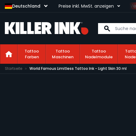
Sichere dir kostenlosen Ve
Deutschland
Preise inkl. MwSt. anzeigen
Tattoo
Tattoo
Tattoo
Tatt
Farben
Maschinen
Nadelmodule
Nade
Zum Inhalt springen
Startseite
World Famous Limitless Tattoo Ink - Light Skin 30 ml