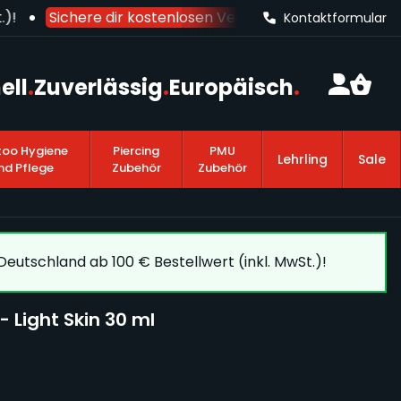
!
Sichere dir kostenlosen Versand nach Deutschland
Kontaktformular
ell
.
Zuverlässig
.
Europäisch
.
too Hygiene
Piercing
PMU
Lehrling
Sale
nd Pflege
Zubehör
Zubehör
eutschland ab 100 € Bestellwert (inkl. MwSt.)!
- Light Skin 30 ml