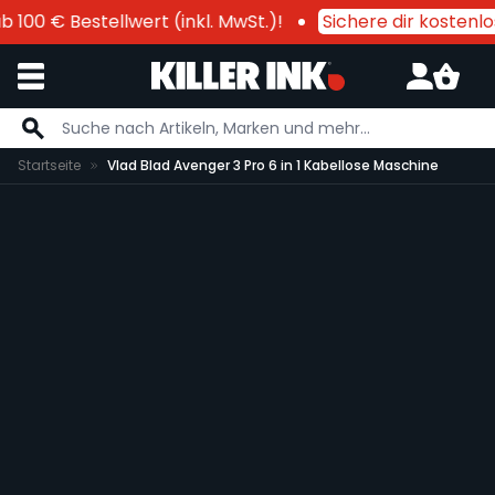
100 € Bestellwert (inkl. MwSt.)!
Sichere dir kostenlo
Zum Inhalt springen
Startseite
Vlad Blad Avenger 3 Pro 6 in 1 Kabellose Maschine