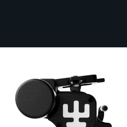
Sichere dir kostenlosen Versand nach
Deutschland ab 100 € Bestellwert (inkl.
MwSt.)!
Vlad Blad Avenger 3 Pro 6 in 1 Kabellose
Maschine
Auf Lager
VLAD-AVEN3PRO
1.638,63 €