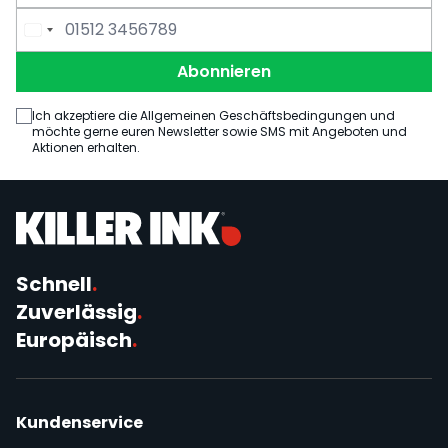
E-Mail Adresse
Telefonnummer
Abonnieren
Ich akzeptiere die Allgemeinen Geschäftsbedingungen und
möchte gerne euren Newsletter sowie SMS mit Angeboten und
Aktionen erhalten.
Schnell
.
Zuverlässig
.
Europäisch
.
Kundenservice