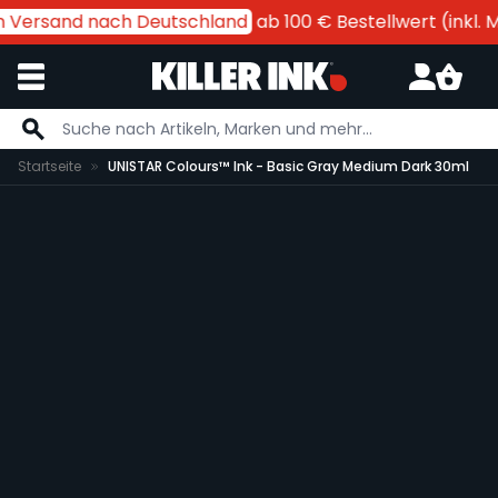
n Versand nach Deutschland
ab 100 € Bestellwert (inkl. Mw
Zum Inhalt springen
Startseite
UNISTAR Colours™ Ink - Basic Gray Medium Dark 30ml