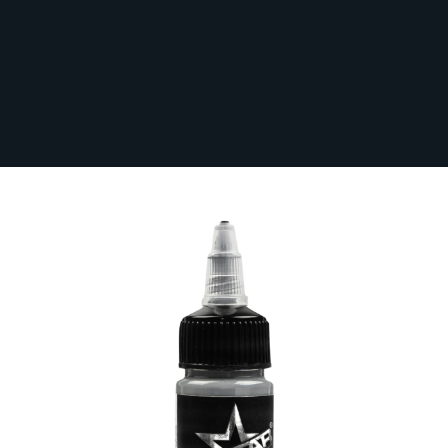
Sichere dir kostenlosen Versand nach
Deutschland ab 100 € Bestellwert (inkl.
MwSt.)!
UNISTAR Colours™ Ink - Basic Gray
Medium Dark 30ml
Auf Lager
UNI30-BASGRYMIDDRK
16,66 €