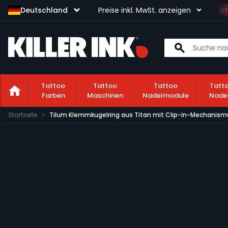
Sichere dir kostenlosen Ver
Deutschland
Preise inkl. MwSt. anzeigen
Tattoo
Tattoo
Tattoo
Tatt
Farben
Maschinen
Nadelmodule
Nade
Zum Inhalt springen
Startseite
Tilum Klemmkugelring aus Titan mit Clip-in-Mechanism