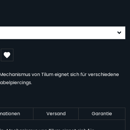
gurable form
-Mechanismus von Tilum eignet sich für verschiedene
abelpiercings.
rmationen
Versand
Garantie