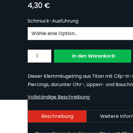
4,30 €
Schmuck-Ausführung
Subscribe to back in stock notification confi
Menge
In den Warenkorb
Dieser Klemmkugelring aus Titan mit Clip-in
Piercings, darunter Ohr-, Lippen- und Bauchn
Vollständige Beschreibung
Beschreibung
Weitere Info