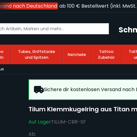
sand nach Deutschland
ab 100 € Bestellwert (inkl. MwSt.)!
Schn
oo
Tubes, Griffstücke
Tattoo
Tat
Netzteile
ln
und Spitzen
Zubehör
u
us
Sichere dir kostenlosen Versand nach D
Tilum Klemmkugelring aus Titan m
Auf Lager
TILUM-CBR-SF
Ab: