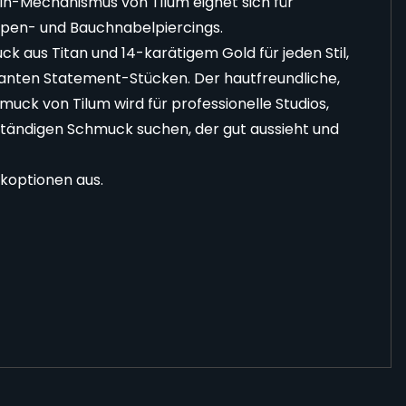
-in-Mechanismus von Tilum eignet sich für
ippen- und Bauchnabelpiercings.
k aus Titan und 14-karätigem Gold für jeden Stil,
kanten Statement-Stücken. Der hautfreundliche,
uck von Tilum wird für professionelle Studios,
eständigen Schmuck suchen, der gut aussieht und
koptionen aus.