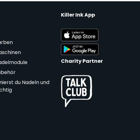
Killer Ink App
arben
aschinen
Charity Partner
adelmodule
ubehör
nierst du Nadeln und
ichtig