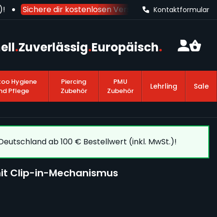
Sichere dir kostenlosen Versand nach Deutschland
a
Kontaktformular
ell
.
Zuverlässig
.
Europäisch
.
too Hygiene
Piercing
PMU
Lehrling
Sale
nd Pflege
Zubehör
Zubehör
eutschland ab 100 € Bestellwert (inkl. MwSt.)!
it Clip-in-Mechanismus