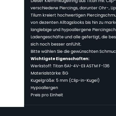
Dieser Klemmkugelring aus Titan mit Clip
verschiedene Piercings, darunter Ohr-, L
Tilum kreiert hochwertigen Piercingschmuc
von dezenten Alltagslooks bis hin zu mar
langlebige und hypoallergene Piercingschm
Ladengeschäfte und alle gefertigt, die b
sich noch besser anfühlt.
Bitte wählen Sie die gewünschten Schmuc
Wichtigste Eigenschaften:
Werkstoff: Titan 6Al-4V-Eli ASTM F-136
Materialstärke: 8G
Kugelgröße: 5 mm (Clip-in-Kugel)
Hypoallergen
Preis pro Einheit