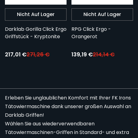
Nicht Auf Lager
Nicht Auf Lager
Darklab Gorilla Click Ergo
RPG Click Ergo -
Griffstück - Kryptonite
Orangerot
Sonderpreis:
Sonderpreis:
217,01 €
271,26 €
139,19 €
214,14 €
Erleben Sie unglaublichen Komfort mit Ihrer FK Irons
Tätowiermaschine dank unserer großen Auswahl an
Darklab Griffen!
Wählen Sie aus wiederverwendbaren
Tätowiermaschinen-Griffen in Standard- und extra