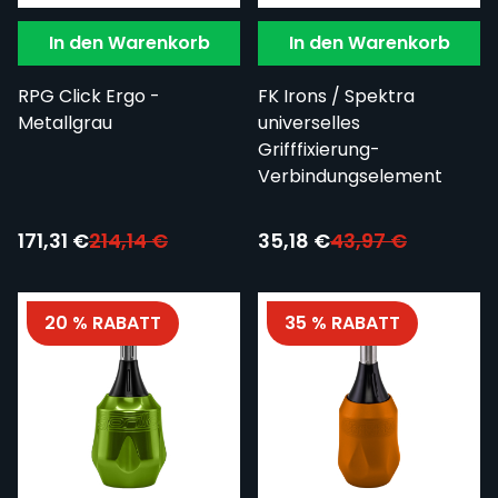
In den Warenkorb
In den Warenkorb
RPG Click Ergo -
FK Irons / Spektra
Metallgrau
universelles
Grifffixierung-
Verbindungselement
Sonderpreis:
Sonderpreis:
171,31 €
214,14 €
35,18 €
43,97 €
20 % RABATT
35 % RABATT