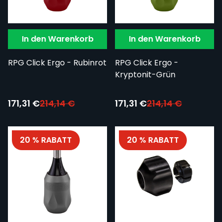
In den Warenkorb
In den Warenkorb
RPG Click Ergo - Rubinrot
RPG Click Ergo -
Kryptonit-Grün
Sonderpreis:
Sonderpreis:
171,31 €
214,14 €
171,31 €
214,14 €
20 % RABATT
20 % RABATT