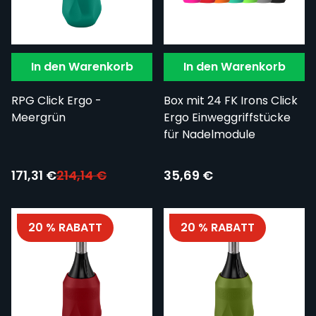
In den Warenkorb
In den Warenkorb
RPG Click Ergo -
Box mit 24 FK Irons Click
Meergrün
Ergo Einweggriffstücke
für Nadelmodule
Sonderpreis:
171,31 €
214,14 €
35,69 €
20 % RABATT
20 % RABATT