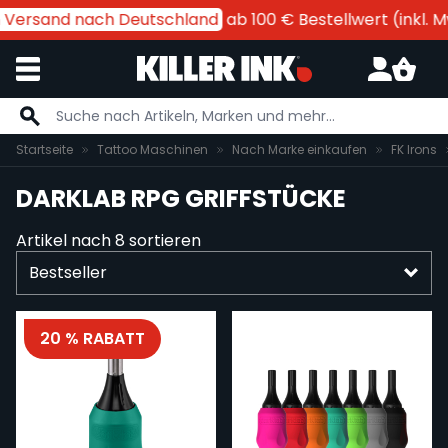
n Versand nach Deutschland
ab 100 € Bestellwert (inkl. Mw
Zum Inhalt springen
Startseite
Tattoo Maschinen
Nach Marke einkaufen
FK Irons
DARKLAB RPG GRIFFSTÜCKE
Artikel nach
8
sortieren
20 % RABATT