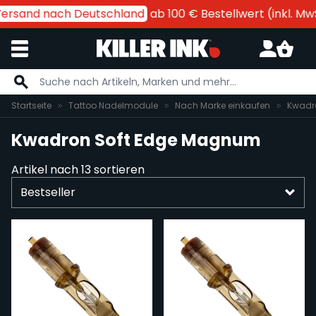
ersand nach Deutschland
ab 100 € Bestellwert (inkl. MwSt
Zum Inhalt springen
Startseite
Tattoo Nadelmodule
Nach Marke einkaufen
Kwadr
Kwadron Soft Edge Magnum
Artikel nach
13
sortieren