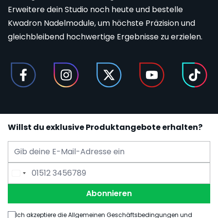
Erweitere dein Studio noch heute und bestelle
Kwadron Nadelmodule
, um höchste Präzision und
gleichbleibend hochwertige Ergebnisse zu erzielen.
Willst du exklusive Produktangebote erhalten?
E-Mail Adresse
Telefonnummer
Abonnieren
Ich akzeptiere die Allgemeinen Geschäftsbedingungen und