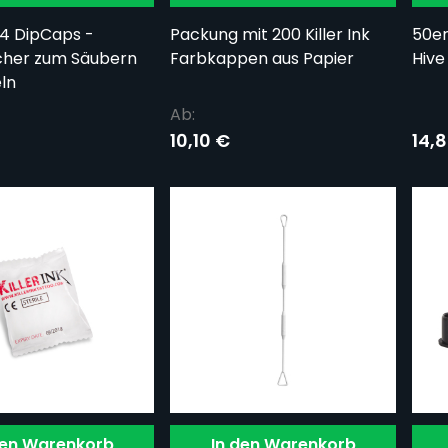
24 DipCaps -
Packung mit 200 Killer Ink
50er
cher zum Säubern
Farbkappen aus Papier
Hive
ln
Ab:
10,10 €
14,
den Warenkorb
In den Warenkorb