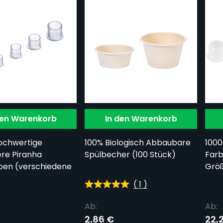
den Warenkorb
In den Warenkorb
hochwertige
100% Biologisch Abbaubare
1000
ere Piranha
Spülbecher (100 Stück)
Farb
en (verschiedene
Grö
(
1
)
Ab:
Ab:
2,86 €
22,