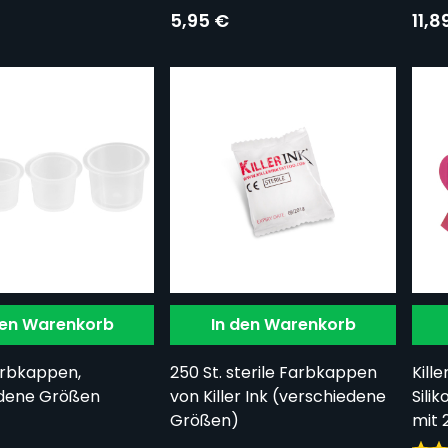
5,95 €
11,8
den Warenkorb
In den Warenkorb
Farbkappen,
250 St. sterile Farbkappen
Kill
edene Größen
von Killer Ink (verschiedene
Sili
Größen)
mit 