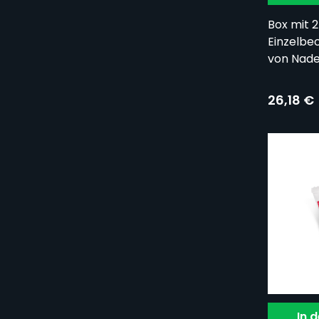
Box mit 
Einzelbe
von Nade
26,18 €
In 