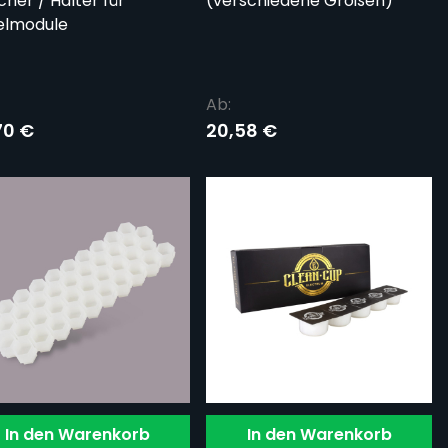
cher / Halter für
(verschiedene Größen)
elmodule
Ab:
70 €
20,58 €
In den Warenkorb
In den Warenkorb