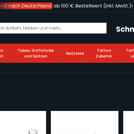
 nach Deutschland
ab 100 € Bestellwert (inkl. MwSt.)!
Schn
oo
Tubes, Griffstücke
Tattoo
Tat
Netzteile
ln
und Spitzen
Zubehör
u