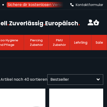
Sichere dir kostenlosen Versand nach Deutschland
ab 10
Kontaktformular
ell
.
Zuverlässig
.
Europäisch
.
too Hygiene
Piercing
PMU
Lehrling
Sale
nd Pflege
Zubehör
Zubehör
Artikel nach
40
sortieren