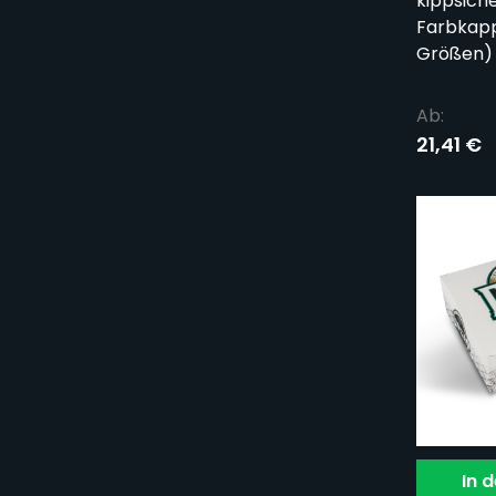
kippsich
Farbkapp
Größen)
Ab:
21,41 €
In 