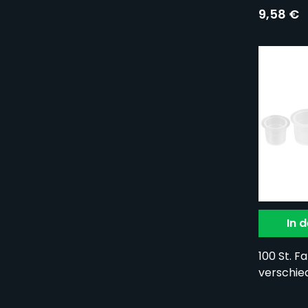
9,58 €
In 
100 St. 
verschi