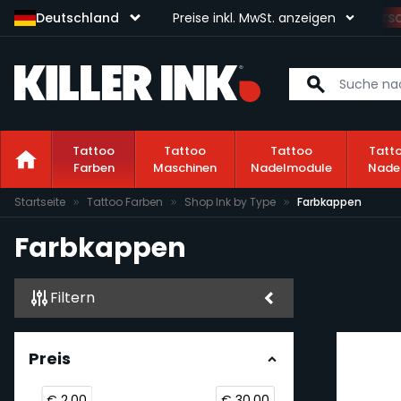
Sichere dir kostenlosen Versand
Deutschland
Preise inkl. MwSt. anzeigen
Tattoo
Tattoo
Tattoo
Tatt
Farben
Maschinen
Nadelmodule
Nade
Zum Inhalt springen
Startseite
Tattoo Farben
Shop Ink by Type
Farbkappen
Farbkappen
Filtern
Preis
€ 2.00
€ 30.00