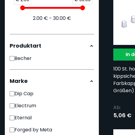
2.00
€
-
30.00
€
Produktart
In 
Becher
100 St. h
kippsich
Marke
Farbkapp
Größen)
Dip Cap
Electrum
Ab:
5,06 €
Eternal
Forged by Meta