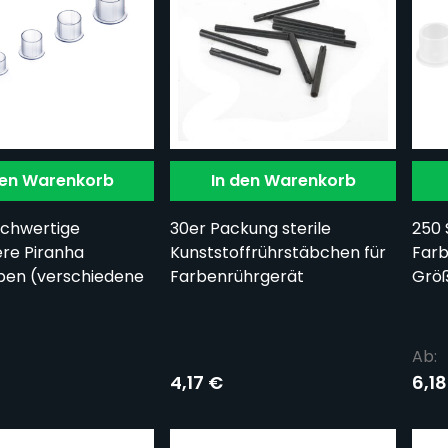
den Warenkorb
In den Warenkorb
ochwertige
30er Packung sterile
250 
ere Piranha
Kunststoffrührstäbchen für
Farb
en (verschiedene
Farbenrührgerät
Grö
Ab:
4,17 €
6,18