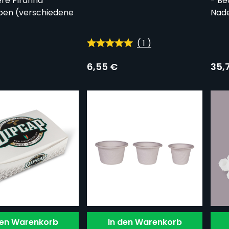
ere Piranha
- Be
en (verschiedene
Nad
(
1
)
6,55 €
35,
den Warenkorb
In den Warenkorb