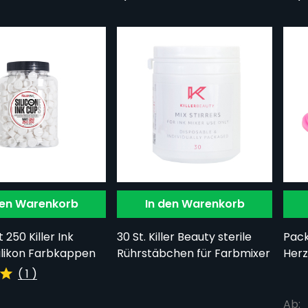
den Warenkorb
In den Warenkorb
 250 Killer Ink
30 St. Killer Beauty sterile
Pack
ilikon Farbkappen
Rührstäbchen für Farbmixer
Herz
(
1
)
Ab: