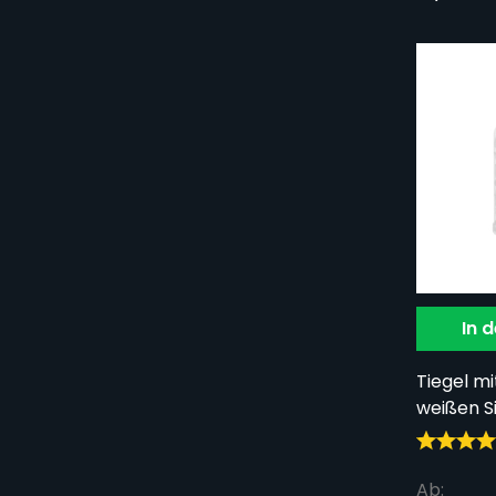
In 
Tiegel mit
weißen S
Ab: