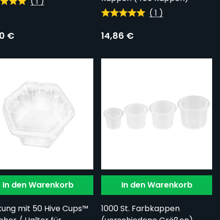
(
1
)
(
1
)
70 €
14,86 €
In den Warenkorb
In den Warenkorb
ung mit 50 Hive Cups™
1000 St. Farbkappen