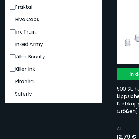
Fraktal
Hive Caps
Ink Train
Inked Army
Killer Beauty
Killer Ink
In 
Piranha
500 St. 
Saferly
kippsich
Farbkapp
Größen)
Ab:
12,79 €