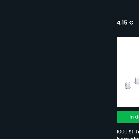
4,15 €
In 
1000 St.