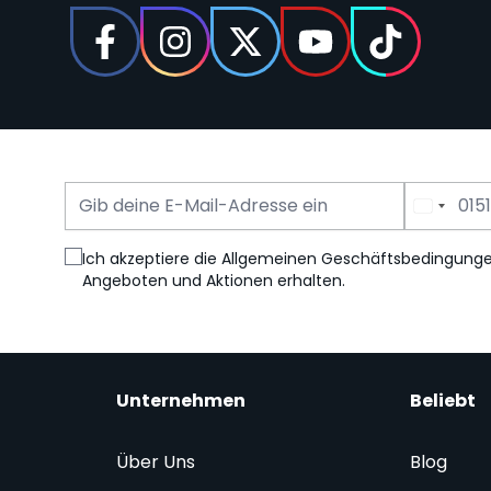
E-Mail Adresse
Telefonnummer
Ich akzeptiere die Allgemeinen Geschäftsbedingung
Angeboten und Aktionen erhalten.
Unternehmen
Beliebt
Über Uns
Blog