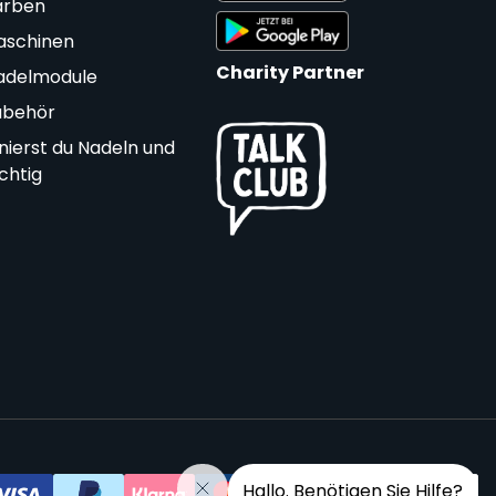
arben
aschinen
Charity Partner
adelmodule
ubehör
nierst du Nadeln und
ichtig
Hallo. Benötigen Sie Hilfe?