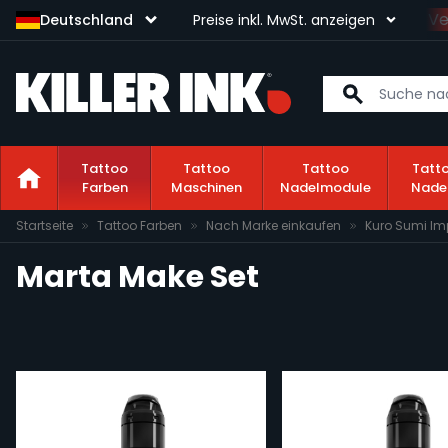
Sichere dir kostenlosen Ve
Deutschland
Preise inkl. MwSt. anzeigen
Tattoo
Tattoo
Tattoo
Tatt
Farben
Maschinen
Nadelmodule
Nade
Zum Inhalt springen
Startseite
Tattoo Farben
Nach Marke einkaufen
Kuro Sumi Im
Marta Make Set