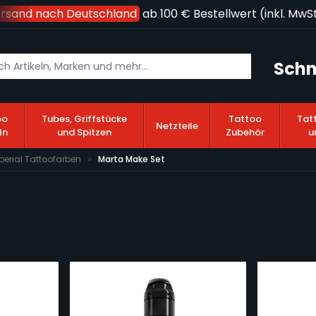
rsand nach Deutschland
ab 100 € Bestellwert (inkl. MwSt.)
Schn
oo
Tubes, Griffstücke
Tattoo
Tat
Netzteile
ln
und Spitzen
Zubehör
u
perial Tattoofarben
Marta Make Set