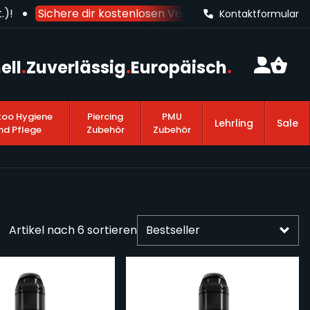
!
Sichere dir kostenlosen Versand nach Deutschland
Kontaktformular
ell
.
Zuverlässig
.
Europäisch
.
too Hygiene
Piercing
PMU
Lehrling
Sale
nd Pflege
Zubehör
Zubehör
Artikel nach
6
sortieren