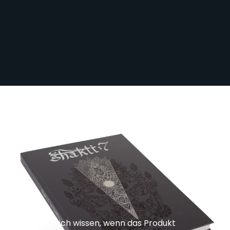
Sichere dir kostenlosen Versand nach
Deutschland ab 100 € Bestellwert (inkl.
MwSt.)!
Shakti 7 von Jondix
Nicht auf Lager
BK-SHAKTI
130,00 €
104,00 €
Lassen Sie mich wissen, wenn das Produkt