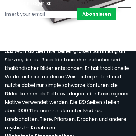
wieder auf Lager ist
Abonnieren
In Hindi bedeutet “Shakti” die kreative Kraft, die
durch das Universum wandert. Jondix verwendete
das Wort als den Titel seiner großen Sammlung an
Skizzen, die auf Basis tibetanischer, indischer und
thailändischer Bilder entstanden. Er hat traditionelle
Werke auf eine moderne Weise interpretiert und
nutzte dabei nur simple schwarze Konturen; die
Bilder können als Tattoovorlagen oder Basis eigener
Motive verwendet werden. Die 120 Seiten stellen
über 1000 Themen dar, darunter Mudras,
Landschaften, Tiere, Pflanzen, Drachen und andere
mystische Kreaturen.