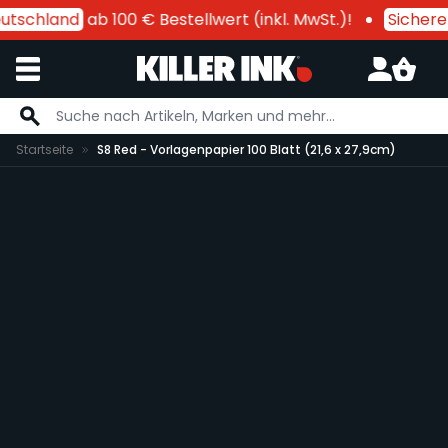
utschland
ab 100 € Bestellwert (inkl. MwSt.)!
Sichere 
Zum Inhalt springen
Startseite
S8 Red - Vorlagenpapier 100 Blatt (21,6 x 27,9cm)