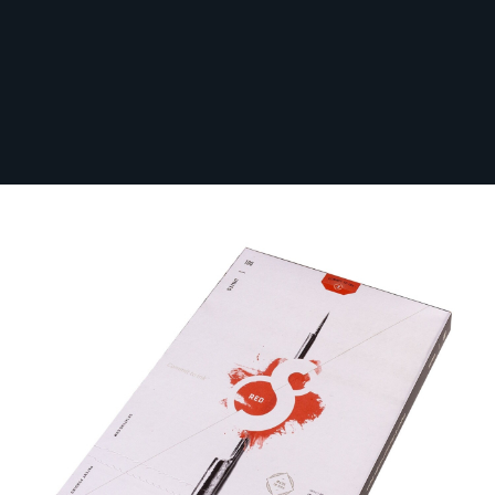
Sichere dir kostenlosen Versand nach
Deutschland ab 100 € Bestellwert (inkl.
MwSt.)!
S8 Red - Vorlagenpapier 100 Blatt (21,6 x
27,9cm)
Auf Lager
100-S8-PAPER
53,54 €