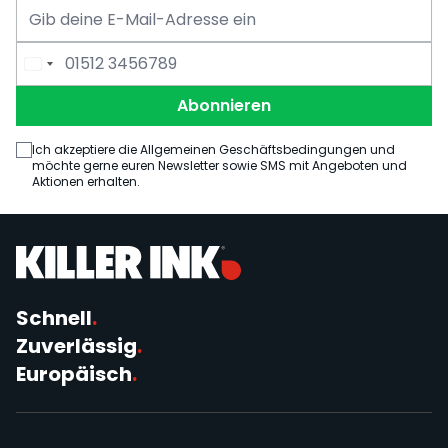
E-Mail Adresse
Telefonnummer
Abonnieren
Ich akzeptiere die Allgemeinen Geschäftsbedingungen und
möchte gerne euren Newsletter sowie SMS mit Angeboten und
Aktionen erhalten.
Schnell
.
Zuverlässig
.
Europäisch
.