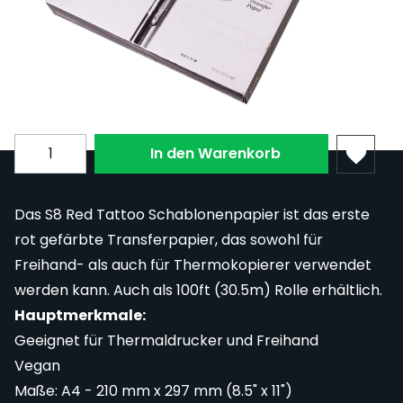
Bezahlen Sie in 4 zinsfreien Raten zu je 13,38 €
mit
PayPal
.
Zahlen Sie
13,38 €
in 4 Raten.
Mehr erfahren
Menge
In den Warenkorb
Das S8 Red Tattoo Schablonenpapier ist das erste
rot gefärbte Transferpapier, das sowohl für
Freihand- als auch für Thermokopierer verwendet
werden kann. Auch als
100ft (30.5m) Rolle erhältlich
.
Hauptmerkmale:
Geeignet für Thermaldrucker und Freihand
Vegan
Maße: A4 - 210 mm x 297 mm (8.5" x 11")