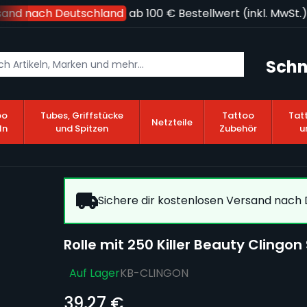
and nach Deutschland
ab 100 € Bestellwert (inkl. MwSt.)!
Schn
oo
Tubes, Griffstücke
Tattoo
Tat
Netzteile
ln
und Spitzen
Zubehör
u
Sichere dir kostenlosen Versand nach D
Rolle mit 250 Killer Beauty Clingo
Auf Lager
KB-CLINGON
39,27 €