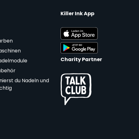
Killer Ink App
arben
aschinen
Charity Partner
adelmodule
ubehör
nierst du Nadeln und
ichtig