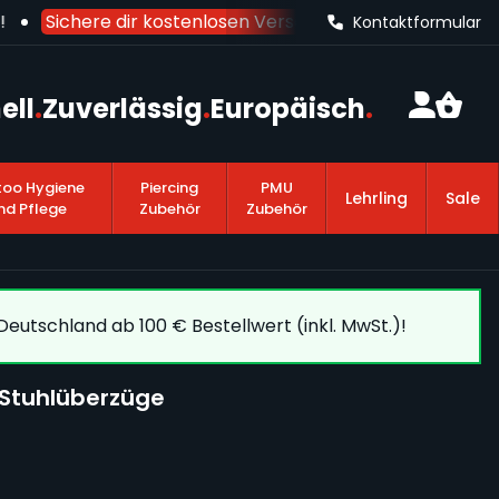
Sichere dir kostenlosen Versand nach Deutschland
ab
Kontaktformular
ell
.
Zuverlässig
.
Europäisch
.
too Hygiene
Piercing
PMU
Lehrling
Sale
nd Pflege
Zubehör
Zubehör
eutschland ab 100 € Bestellwert (inkl. MwSt.)!
n Stuhlüberzüge