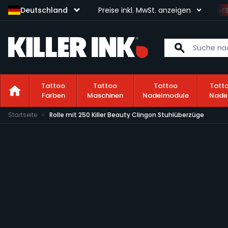
Sichere dir kostenlosen Vers
Deutschland
Preise inkl. MwSt. anzeigen
Tattoo
Tattoo
Tattoo
Tatt
Farben
Maschinen
Nadelmodule
Nade
Zum Inhalt springen
Startseite
Rolle mit 250 Killer Beauty Clingon Stuhlüberzüge