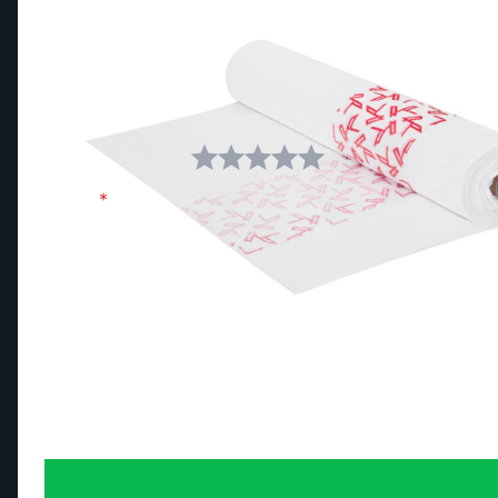
Schreiben Sie eine Bewertung
Sie bewerten:
Rolle mit 250 Killer Beauty Clingon 
Ihre Bewertung:
Name
Bewertungen