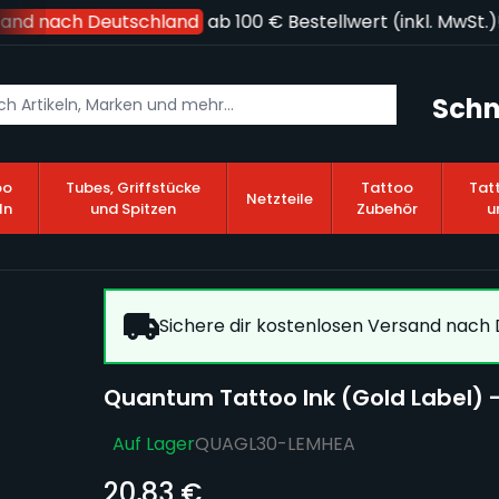
and nach Deutschland
ab 100 € Bestellwert (inkl. MwSt.)!
Schn
oo
Tubes, Griffstücke
Tattoo
Tat
Netzteile
ln
und Spitzen
Zubehör
u
Sichere dir kostenlosen Versand nach D
Quantum Tattoo Ink (Gold Label) 
Auf Lager
QUAGL30-LEMHEA
20,83 €