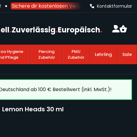
Sichere dir kostenlosen Versand nach Deutschland
ab
Kontaktformular
ell
.
Zuverlässig
.
Europäisch
.
too Hygiene
Piercing
PMU
Lehrling
Sale
nd Pflege
Zubehör
Zubehör
eutschland ab 100 € Bestellwert (inkl. MwSt.)!
- Lemon Heads 30 ml