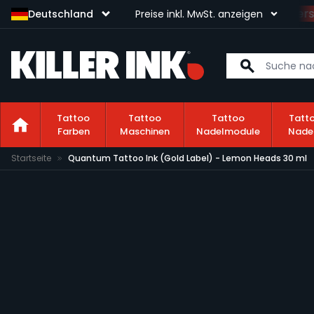
Sichere dir kostenlosen Vers
Deutschland
Preise inkl. MwSt. anzeigen
Tattoo
Tattoo
Tattoo
Tatt
Farben
Maschinen
Nadelmodule
Nade
Zum Inhalt springen
Startseite
Quantum Tattoo Ink (Gold Label) - Lemon Heads 30 ml