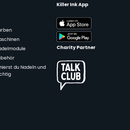
Killer Ink App
arben
aschinen
Charity Partner
adelmodule
ubehör
nierst du Nadeln und
ichtig