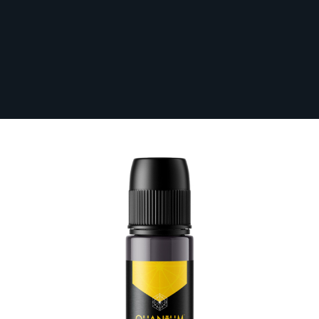
Sichere dir kostenlosen Versand nach
Deutschland ab 100 € Bestellwert (inkl.
MwSt.)!
Quantum Tattoo Ink (Gold Label) -
Gandalf the Gray 30 ml
Auf Lager
QUAGL30-GANGRA
20,83 €