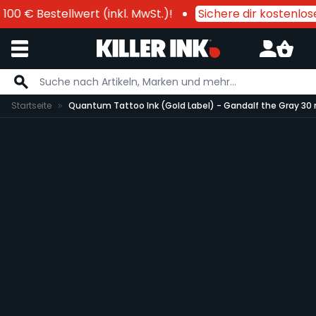
00 € Bestellwert (inkl. MwSt.)!
Sichere dir kostenlos
Zum Inhalt springen
Startseite
Quantum Tattoo Ink (Gold Label) - Gandalf the Gray 30 