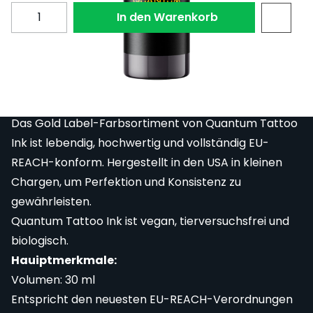
Menge
In den Warenkorb
Gandalf The Grey ist eine hellgraue Tätowierfarbe
mit leicht braunen Untertönen aus der Quantum
Tattoo Ink Gold Label-Reihe.
Das Gold Label-Farbsortiment von Quantum Tattoo
Ink ist lebendig, hochwertig und vollständig EU-
REACH-konform. Hergestellt in den USA in kleinen
Chargen, um Perfektion und Konsistenz zu
gewährleisten.
Quantum Tattoo Ink ist vegan, tierversuchsfrei und
biologisch.
Hauiptmerkmale:
Volumen: 30 ml
Entspricht den neuesten EU-REACH-Verordnungen