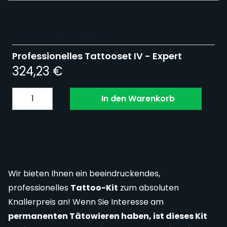
Ihre Anpassung
Professionelles Tattooset IV - Expert
Final product price
324,23 €
Menge
In den Warenkorb
Wir bieten Ihnen ein beeindruckendes,
professionelles
Tattoo-Kit
zum absoluten
Knallerpreis an! Wenn Sie Interesse am
permanenten Tätowieren haben, ist dieses Kit