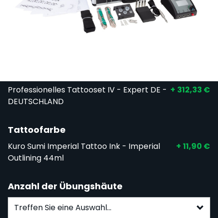
Bezahlen Sie in 4 zinsfreien Raten zu je 81,06 €
mit
PayPal
.
Zahlen Sie
81,06 €
in 4 Raten.
Mehr erfahren
Tattoo Kit
Professionelles Tattooset IV - Expert DE -
+
312,33 €
DEUTSCHLAND
Tattoofarbe
Kuro Sumi Imperial Tattoo Ink - Imperial
+
11,90 €
Outlining 44ml
Anzahl der Übungshäute