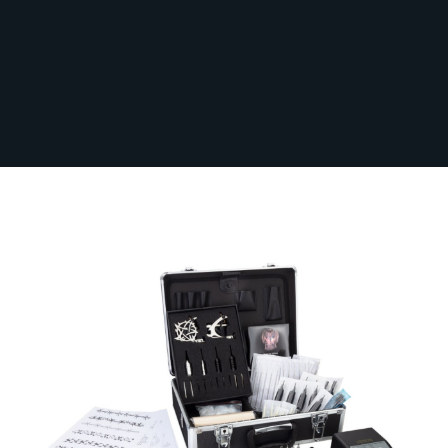
Sichere dir kostenlosen Versand nach
Deutschland ab 100 € Bestellwert (inkl.
MwSt.)!
Professionelles Tattooset IV - Expert
Auf Lager
TAT-KIT-004DE
Ab:
324,23 €