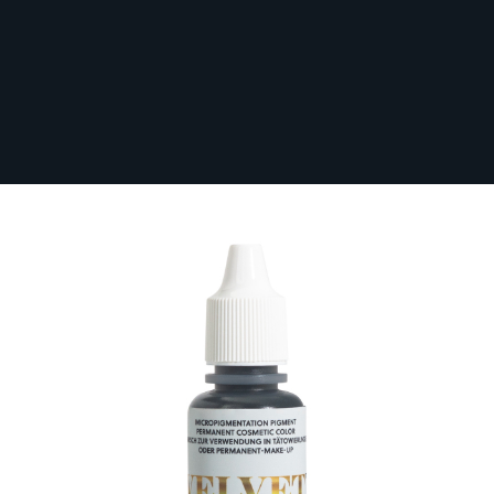
Sichere dir kostenlosen Versand nach
Deutschland ab 100 € Bestellwert (inkl.
MwSt.)!
Li Pigments Velvet Global - Mink 15 ml
Auf Lager
LI-VELVETR15-MINK
59,50 €
Bezahlen Sie in 4 zinsfreien Raten zu je 14,88 €