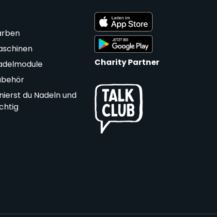
arben
aschinen
Charity Partner
adelmodule
ubehör
nierst du Nadeln und
ichtig