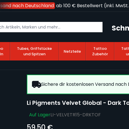
sand nach Deutschland
ab 100 € Bestellwert (inkl. MwSt.)!
Schn
oo
Tubes, Griffstücke
Tattoo
Tat
Netzteile
ln
und Spitzen
Zubehör
u
Sichere dir kostenlosen Versand nach D
Li Pigments Velvet Global - Dark T
Auf Lager
LI-VELVETR15-DRKTOF
59,50 €