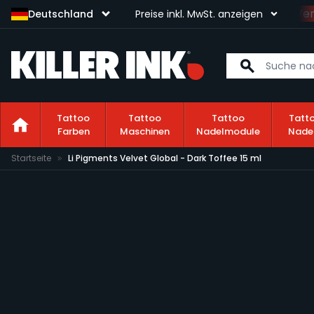
Sichere dir kostenlosen Ver
Deutschland
Preise inkl. MwSt. anzeigen
Tattoo
Tattoo
Tattoo
Tatt
Farben
Maschinen
Nadelmodule
Nade
Zum Inhalt springen
Startseite
Li Pigments Velvet Global - Dark Toffee 15 ml