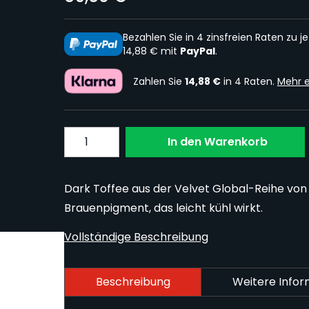
Bezahlen Sie in 4 zinsfreien Raten zu je
14,88 € mit
PayPal
.
Zahlen Sie
14,88 €
in 4 Raten.
Mehr e
Menge
In den Warenkorb
Dark Toffee aus der Velvet Global-Reihe von L
Brauenpigment, das leicht kühl wirkt.
Vollständige Beschreibung
Beschreibung
Weitere Info