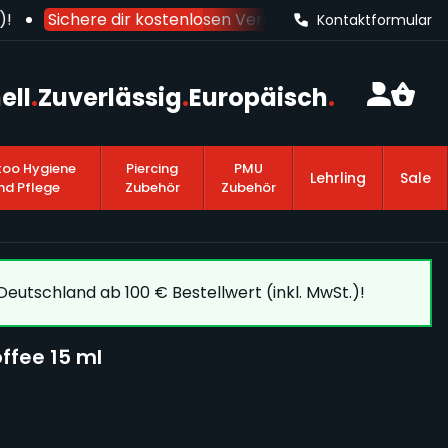
Sichere dir kostenlosen Versand nach Deutschland
a
Kontaktformular
ell
.
Zuverlässig
.
Europäisch
.
too Hygiene
Piercing
PMU
Lehrling
Sale
nd Pflege
Zubehör
Zubehör
eutschland ab 100 € Bestellwert (inkl. MwSt.)!
offee 15 ml