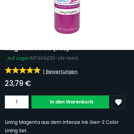
Sichere dir kostenlosen Versand nach
Deutschland ab 100 € Bestellwert (inkl.
MwSt.)!
Intenze Ink Gen-Z Color Lining -
Magenta 30 ml (1 oz)
Auf Lager
INTGENZ30-LIN-MAG
1 Bewertungen
23,79 €
Menge
In den Warenkorb
Lining Magenta aus dem Intenze Ink Gen-Z Color
Lining Set.