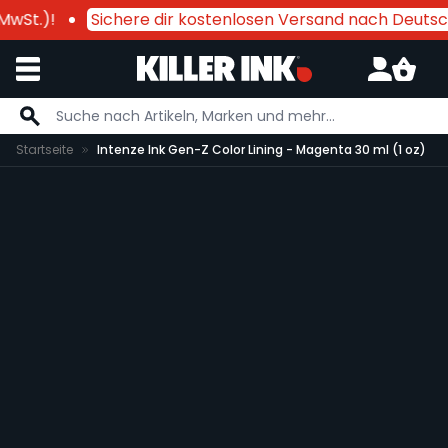
wSt.)!
Sichere dir kostenlosen Versand nach Deutsc
Zum Inhalt springen
Startseite
Intenze Ink Gen-Z Color Lining - Magenta 30 ml (1 oz)