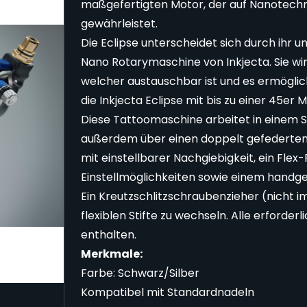
maßgefertigten Motor, der auf Nanotechno
gewährleistet.
Die Eclipse unterscheidet sich durch ihr 
Nano Rotarymaschine von Inkjecta. Sie wi
welcher austauschbar ist und es ermöglic
die Inkjecta Eclipse mit bis zu einer 45e
Diese Tattoomaschine arbeitet in einem Sp
außerdem über einen doppelt gefederten 
mit einstellbarer Nachgiebigkeit, ein Fle
Einstellmöglichkeiten sowie einem handge
Ein Kreutzschlitzschraubenzieher (nicht i
flexiblen Stifte zu wechseln. Alle erforder
enthalten.
Merkmale:
Farbe: Schwarz/Silber
Kompatibel mit Standardnadeln