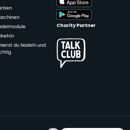
arben
aschinen
Charity Partner
adelmodule
ubehör
nierst du Nadeln und
ichtig