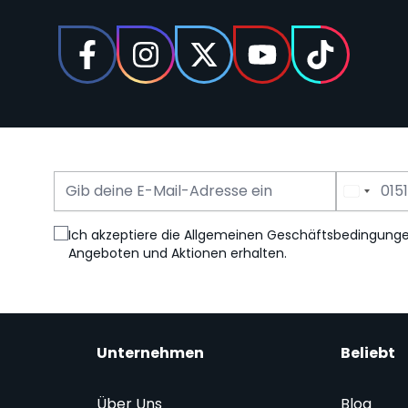
E-Mail Adresse
Telefonnummer
Ich akzeptiere die Allgemeinen Geschäftsbedingung
Angeboten und Aktionen erhalten.
Unternehmen
Beliebt
Über Uns
Blog