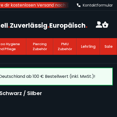
 dir kostenlosen Versand nach Deutschland
ab 100 € Beste
Kontaktformular
ell
.
Zuverlässig
.
Europäisch
.
too Hygiene
Piercing
PMU
Lehrling
Sale
nd Pflege
Zubehör
Zubehör
eutschland ab 100 € Bestellwert (inkl. MwSt.)!
Schwarz / Silber