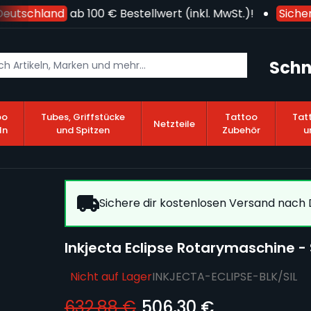
utschland
ab 100 € Bestellwert (inkl. MwSt.)!
Sichere
Schn
oo
Tubes, Griffstücke
Tattoo
Tat
Netzteile
ln
und Spitzen
Zubehör
u
Sichere dir kostenlosen Versand nach D
Inkjecta Eclipse Rotarymaschine - 
Nicht auf Lager
INKJECTA-ECLIPSE-BLK/SIL
632,88 €
506,30 €