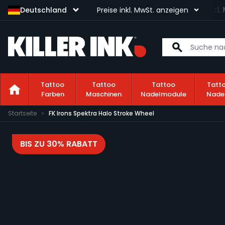
n Versand nach Deutschland
ab 100 € Bestellwert (inkl. Mw
Deutschland
Preise inkl. MwSt. anzeigen
Tattoo
Tattoo
Tattoo
Tatt
Farben
Maschinen
Nadelmodule
Nade
Zum Inhalt springen
Startseite
FK Irons Spektra Halo Stroke Wheel
BIS ZU 30% RABATT