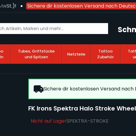
St.)!
Sichere dir kostenlosen Versand nach Deutsch
Schn
oo
Tubes, Griffstücke
Tattoo
Tat
Netzteile
ln
und Spitzen
Zubehör
u
Sichere dir kostenlosen Versand nach D
FK Irons Spektra Halo Stroke Wheel
Nicht auf Lager
SPEKTRA-STROKE