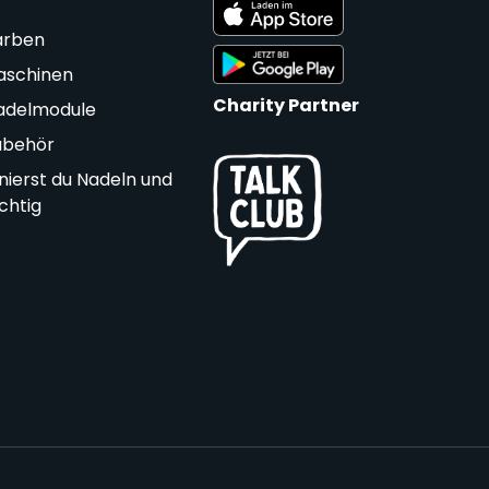
arben
aschinen
Charity Partner
adelmodule
ubehör
nierst du Nadeln und
ichtig