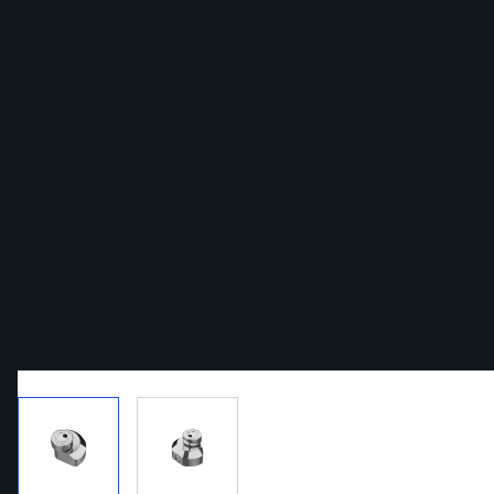
View larger image
View larger image