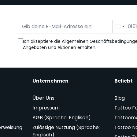
E-Mail Adresse
Telefonnummer
Ich akzeptiere die Allgemeinen Geschäftsbedingung
Angeboten und Aktionen erhalten.
Unternehmen
Beliebt
Über Uns
Blog
Impressum
Tattoo F
AGB (Sprache: Englisch)
Tattoom
erweisung
Zulässige Nutzung (Sprache:
Tattoo N
Englisch)