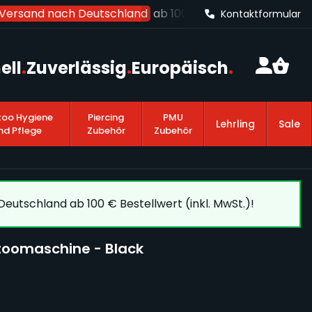
ersand nach Deutschland
ab 100 € Bestellwert (inkl. MwSt
Kontaktformular
ell
.
Zuverlässig
.
Europäisch
.
too Hygiene
Piercing
PMU
Lehrling
Sale
nd Pflege
Zubehör
Zubehör
eutschland ab 100 € Bestellwert (inkl. MwSt.)!
ttoomaschine - Black