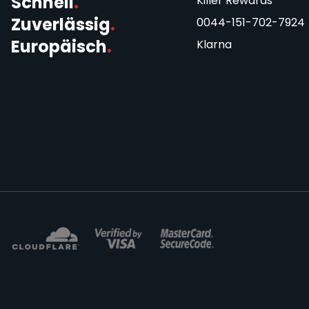
Schnell
.
Killer Rewards
Zuverlässig
.
0044-151-702-7924
Europäisch
.
Klarna