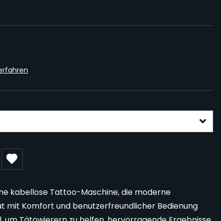
erfahren
gurable form
liche kabellose Tattoo-Maschine, die moderne
tät mit Komfort und benutzerfreundlicher Bedienung
hl, um Tätowierern zu helfen, hervorragende Ergebnisse