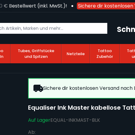
 Bestellwert (inkl. MwSt.)!
Sichere dir kostenlosen V
Schn
oo
Tubes, Griffstücke
Tattoo
Tat
Netzteile
ln
und Spitzen
Zubehör
u
Sichere dir kostenlosen Versand nach D
Equaliser Ink Master kabellose Ta
Auf Lager
EQUAL-INKMAST-BLK
Ab: