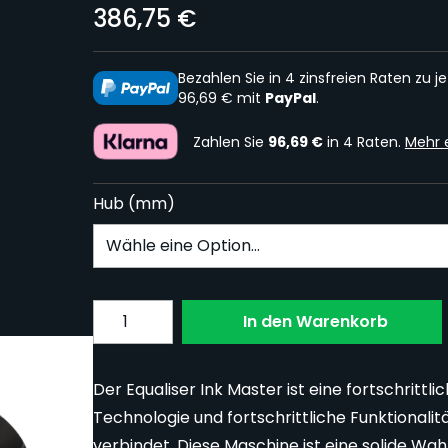
386,75 €
Bezahlen Sie in 4 zinsfreien Raten zu je
96,69 € mit
PayPal
.
Zahlen Sie
96,69 €
in 4 Raten.
Mehr 
Hub (mm)
Subscribe to back in stock notification confi
Menge
In den Warenkorb
rger image
Der Equaliser Ink Master ist eine fortschritt
Technologie und fortschrittliche Funktionali
verbindet. Diese Maschine ist eine solide Wa