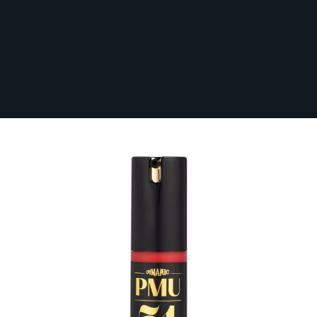
Sichere dir kostenlosen Versand nach
Deutschland ab 100 € Bestellwert (inkl.
MwSt.)!
Dynamic PMU Pigments - Flamingo Pink
15 ml
Auf Lager
DYNAMIC15-PMU-FLAMPIN
35,70 €