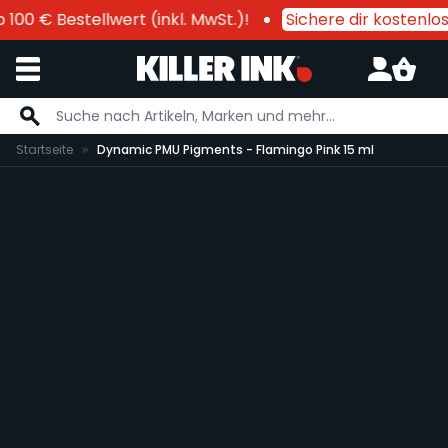
100 € Bestellwert (inkl. MwSt.)!
Sichere dir kostenlo
Zum Inhalt springen
Startseite
Dynamic PMU Pigments - Flamingo Pink 15 ml