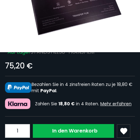
Sichere dir kostenlosen Versand nach
Deutschland ab 100 € Bestellwert (inkl.
MwSt.)!
Box mit 50 StandStill Transferfolien
Auf Lager
STANDSTILL50-TRANSFILM
75,20 €
Bezahlen Sie in 4 zinsfreien Raten zu je 18,80 €
mit
PayPal
.
Zahlen Sie
18,80 €
in 4 Raten.
Mehr erfahren
Menge
In den Warenkorb