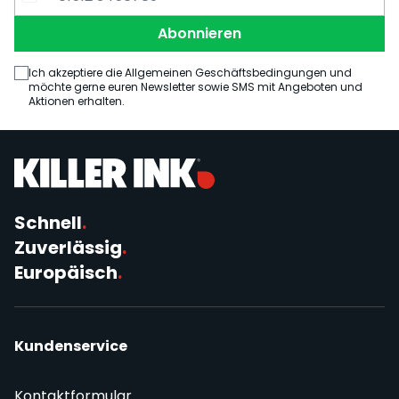
E-Mail Adresse
Telefonnummer
Abonnieren
Ich akzeptiere die Allgemeinen Geschäftsbedingungen und
möchte gerne euren Newsletter sowie SMS mit Angeboten und
Aktionen erhalten.
Schnell
.
Zuverlässig
.
Europäisch
.
Kundenservice
Kontaktformular