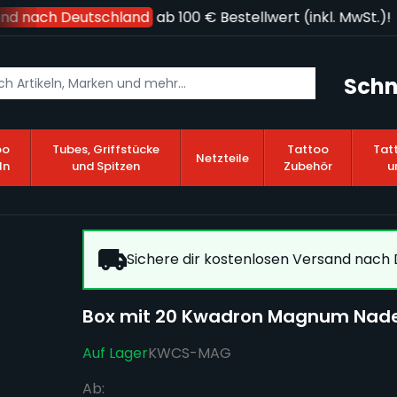
nd nach Deutschland
ab 100 € Bestellwert (inkl. MwSt.)!
Schn
oo
Tubes, Griffstücke
Tattoo
Tat
Netzteile
ln
und Spitzen
Zubehör
u
Sichere dir kostenlosen Versand nach D
Box mit 20 Kwadron Magnum Nade
Auf Lager
KWCS-MAG
Ab: