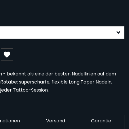
gurable form
 bekannt als eine der besten Nadellinien auf dem
stäbe: superscharfe, flexible Long Taper Nadeln,
 jeder Tattoo-Session.
rmationen
Versand
Garantie