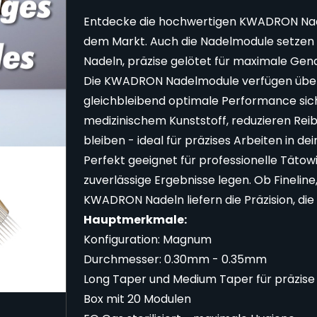
Entdecke die hochwertigen KWADRON Nadel
dem Markt. Auch die Nadelmodule setzen 
Nadeln, präzise gelötet für maximale Gena
Die KWADRON Nadelmodule verfügen über ei
gleichbleibend optimale Performance sich
medizinischem Kunststoff, reduzieren Reib
bleiben - ideal für präzises Arbeiten in d
Perfekt geeignet für professionelle Tätowi
zuverlässige Ergebnisse legen. Ob Finelin
KWADRON Nadeln liefern die Präzision, die
Hauptmerkmale:
Konfiguration: Magnum
Durchmesser: 0.30mm - 0.35mm
Long Taper und Medium Taper für präzise 
Box mit 20 Modulen