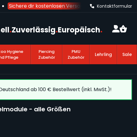
Sichere dir kostenlosen Versand nach Deutschland
ab 1
Kontaktformular
ell
.
Zuverlässig
.
Europäisch
.
too Hygiene
Piercing
PMU
Lehrling
Sale
nd Pflege
Zubehör
Zubehör
eutschland ab 100 € Bestellwert (inkl. MwSt.)!
lmodule - alle Größen