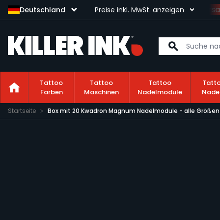
Sichere dir kostenlosen Versa
Deutschland
Preise inkl. MwSt. anzeigen
Tattoo
Tattoo
Tattoo
Tatt
Farben
Maschinen
Nadelmodule
Nade
Zum Inhalt springen
Startseite
Box mit 20 Kwadron Magnum Nadelmodule - alle Größen