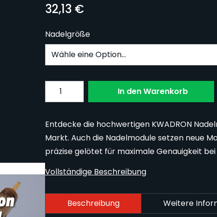
32,13 €
Nadelgröße
Subscribe to back in stock notification confi
Menge
In den Warenkorb
Entdecke die hochwertigen KWADRON Nadeln -
Markt. Auch die Nadelmodule setzen neue Maß
präzise gelötet für maximale Genauigkeit bei
Vollständige Beschreibung
Beschreibung
Weitere Info