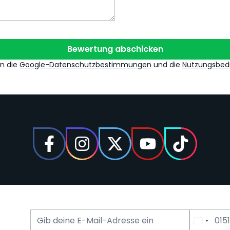
Bewertung abschicken
en die
Google-Datenschutzbestimmungen
und die
Nutzungsbed
E-Mail Adresse
Telefonnummer