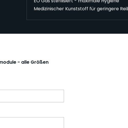
EO Gas sterilisiert - maximale Hygiene
Medizinischer Kunststoff für geringere Re
odule - alle Größen