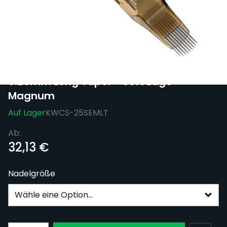
Sichere dir kostenlosen Versand nach
Deutschland ab 100 € Bestellwert (inkl.
MwSt.)!
Box mit 20 Kwadron Nadelmodulen
0.25mm Long Taper - Soft Edge
Magnum
Auf Lager
KWCS-25SEMLT
Ab:
32,13 €
Nadelgröße