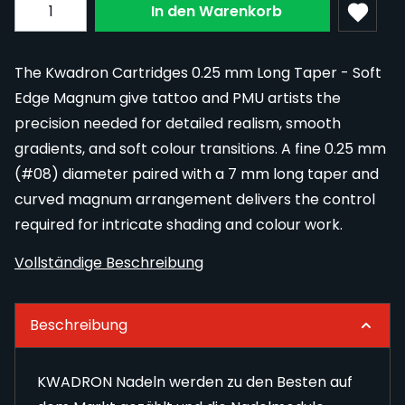
Subscribe to back in stock notification configurable fo
Menge
In den Warenkorb
The Kwadron Cartridges 0.25 mm Long Taper - Soft
Edge Magnum give tattoo and PMU artists the
precision needed for detailed realism, smooth
gradients, and soft colour transitions. A fine 0.25 mm
(#08) diameter paired with a 7 mm long taper and
curved magnum arrangement delivers the control
required for intricate shading and colour work.
Vollständige Beschreibung
Beschreibung
KWADRON Nadeln werden zu den Besten auf