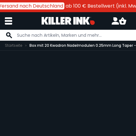
Versand nach Deutschland
ab 100 € Bestellwert (inkl. MwSt
Zum Inhalt springen
Startseite
Box mit 20 Kwadron Nadelmodulen 0.25mm Long Taper 