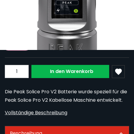
107,09 €
Bezahlen Sie in 4 zinsfreien Raten zu je 26,77 €
mit
PayPal
.
Zahlen Sie
26,77 €
in 4 Raten.
Mehr erfahren
Menge
In den Warenkorb
Die Peak Solice Pro V2 Batterie wurde speziell für die
Peak Solice Pro V2 Kabellose Maschine entwickelt.
Vollständige Beschreibung
Beschreibung