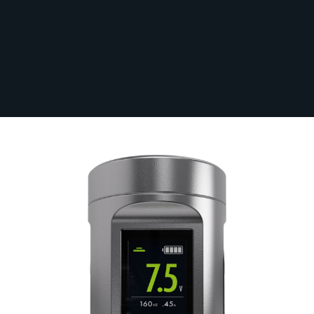
Sichere dir kostenlosen Versand nach
Deutschland ab 100 € Bestellwert (inkl.
MwSt.)!
Batterie für die Peak Solice Pro V2
Kabellose Tattoomaschine - Matte
Silver
Auf Lager
PEAK-BATT-SOLV2/MATTESIL
1 Bewertungen