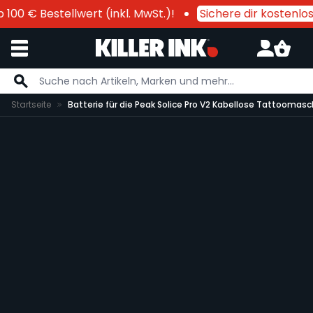
100 € Bestellwert (inkl. MwSt.)!
Sichere dir kostenlo
Zum Inhalt springen
Startseite
Batterie für die Peak Solice Pro V2 Kabellose Tattoomasc