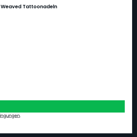
um Weaved Tattoonadeln
ingungen
.