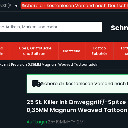
t.)!
Sichere dir kostenlosen Versand nach Deutschla
Schn
oo
Tubes, Griffstücke
Tattoo
Tat
Netzteile
ln
und Spitzen
Zubehör
u
erpackt mit Precision 0,35MM Magnum Weaved Tattoonadeln
Sichere dir kostenlosen Versand nach D
25 St. Killer Ink Einweggriff/-Spit
0,35MM Magnum Weaved Tattoon
Auf Lager
25-19MM-F-12M1