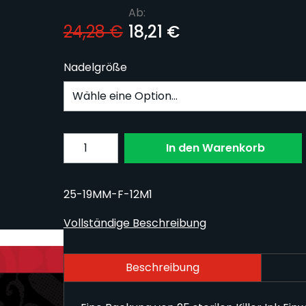
Ab:
24,28 €
18,21 €
Nadelgröße
Subscribe to back in stock notification confi
Menge
In den Warenkorb
25-19MM-F-12M1
Vollständige Beschreibung
Beschreibung