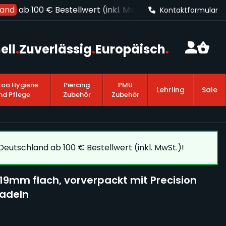
nd
ab 100 € Bestellwert (inkl. MwSt.)!
Kontaktformular
ell
.
Zuverlässig
.
Europäisch
.
too Hygiene
Piercing
PMU
Lehrling
Sale
nd Pflege
Zubehör
Zubehör
eutschland ab 100 € Bestellwert (inkl. MwSt.)!
ze 19mm flach, vorverpackt mit Precision
adeln