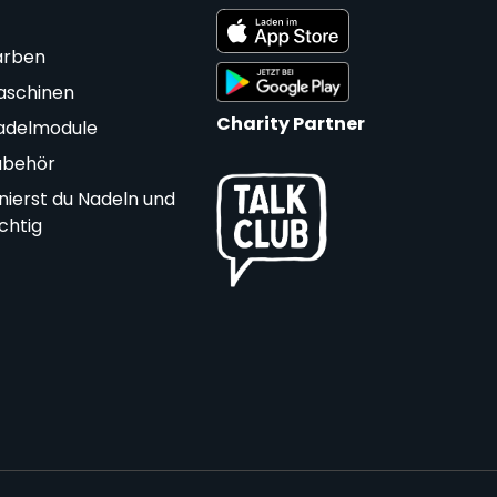
arben
aschinen
Charity Partner
adelmodule
ubehör
nierst du Nadeln und
ichtig