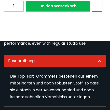
Menge
In den Warenkorb
The Top Hat / Nipple Grommets are made from a
medium soft yet durable material, making them
easy to work with while offering long-lasting
performance, even with regular studio use.
Beschreibung
Die Top-Hat-Grommets bestehen aus einem
mittelharten und doch robusten Stoff, so dass
sie einfach in der Anwendung sind und doch
keinem schnellen Verschleiss unterliegen.