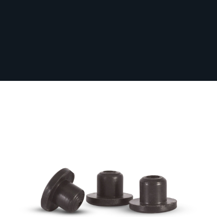
Sichere dir kostenlosen Versand nach
Deutschland ab 100 € Bestellwert (inkl.
MwSt.)!
200 St. Top-Hat-Gummistoßdämpfern
(hart)
Auf Lager
GROM200-TOPHAT
6,89 €